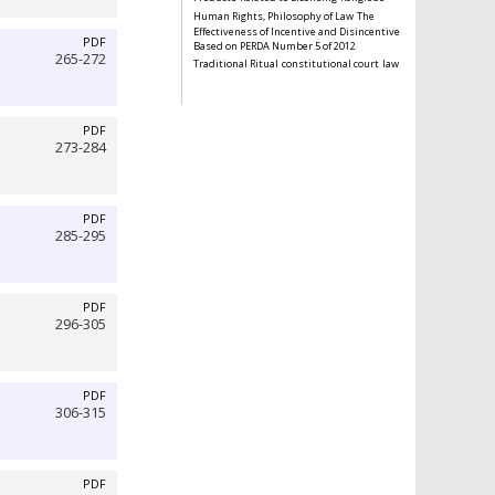
Human Rights, Philosophy of Law
The
Effectiveness of Incentive and Disincentive
PDF
Based on PERDA Number 5 of 2012
265-272
Traditional Ritual
constitutional court
law
PDF
273-284
PDF
285-295
PDF
296-305
PDF
306-315
PDF