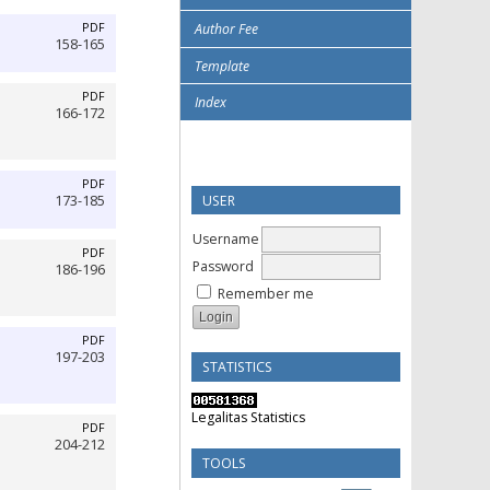
PDF
Author Fee
158-165
Template
PDF
Index
166-172
PDF
USER
173-185
Username
PDF
Password
186-196
Remember me
PDF
197-203
STATISTICS
Legalitas Statistics
PDF
204-212
TOOLS