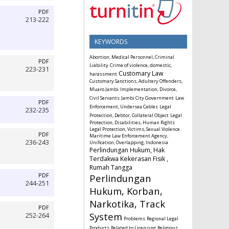
PDF
213-222
KEYWORDS
Abortion, Medical Personnel, Criminal
PDF
Liability
Crime of violence, domestic,
223-231
Customary Law
harassment
Customary Sanctions, Adultery Offenders,
Muaro Jambi
Implementation, Divorce,
Civil Servants
Jambi City Government
Law
PDF
Enforcement, Undersea Cables
Legal
232-235
Protection, Debtor, Collateral Object
Legal
Protection, Disabilities, Human Rights
Legal Protection, Victims, Sexual Violence.
PDF
Maritime Law Enforcement Agency,
236-243
Unification, Overlapping, Indonesia
Perlindungan Hukum, Hak
Terdakwa Kekerasan Fisik ,
Rumah Tangga
Perlindungan
PDF
244-251
Hukum, Korban,
Narkotika, Track
PDF
System
252-264
Problems
Regional Legal
Products
Related to Licensing
Religious