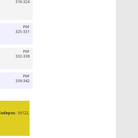
316-324
PDF
325-331
PDF
332-338
PDF
339-342
Kodepos:
36122,