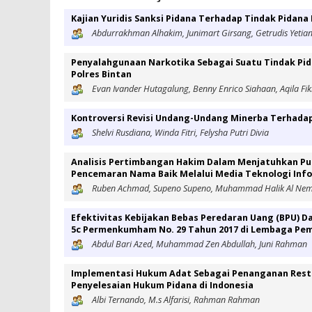
Kajian Yuridis Sanksi Pidana Terhadap Tindak Pidana 
Abdurrakhman Alhakim, Junimart Girsang, Getrudis Yetia
Penyalahgunaan Narkotika Sebagai Suatu Tindak Pid
Polres Bintan
Evan Ivander Hutagalung, Benny Enrico Siahaan, Aqila Fik
Kontroversi Revisi Undang-Undang Minerba Terhada
Shelvi Rusdiana, Winda Fitri, Felysha Putri Divia
Analisis Pertimbangan Hakim Dalam Menjatuhkan Put
Pencemaran Nama Baik Melalui Media Teknologi Inf
Ruben Achmad, Supeno Supeno, Muhammad Halik Al Nem
Efektivitas Kebijakan Bebas Peredaran Uang (BPU) 
5c Permenkumham No. 29 Tahun 2017 di Lembaga Pem
Abdul Bari Azed, Muhammad Zen Abdullah, Juni Rahman
Implementasi Hukum Adat Sebagai Penanganan Resto
Penyelesaian Hukum Pidana di Indonesia
Albi Ternando, M.s Alfarisi, Rahman Rahman