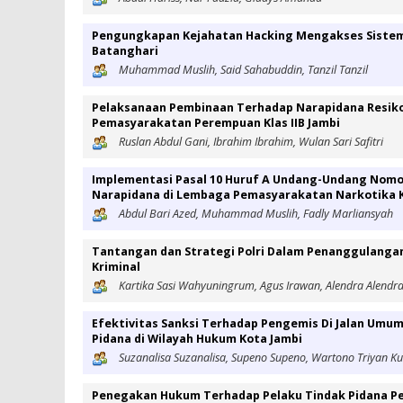
Pengungkapan Kejahatan Hacking Mengakses Sistem E
Batanghari
Muhammad Muslih, Said Sahabuddin, Tanzil Tanzil
Pelaksanaan Pembinaan Terhadap Narapidana Resiko 
Pemasyarakatan Perempuan Klas IIB Jambi
Ruslan Abdul Gani, Ibrahim Ibrahim, Wulan Sari Safitri
Implementasi Pasal 10 Huruf A Undang-Undang Nomor
Narapidana di Lembaga Pemasyarakatan Narkotika K
Abdul Bari Azed, Muhammad Muslih, Fadly Marliansyah
Tantangan dan Strategi Polri Dalam Penanggulangan 
Kriminal
Kartika Sasi Wahyuningrum, Agus Irawan, Alendra Alendr
Efektivitas Sanksi Terhadap Pengemis Di Jalan Umu
Pidana di Wilayah Hukum Kota Jambi
Suzanalisa Suzanalisa, Supeno Supeno, Wartono Triyan 
Penegakan Hukum Terhadap Pelaku Tindak Pidana Pe