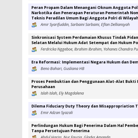
Peran Propam Dalam Menangani Oknum Anggota Polri
Narkotika dan Penerapan Peraturan Pemerintah Nomo
Teknis Peradilan Umum Bagi Anggota Polri di Wilaya
Amir Syarifuddin, Sarbaini Sarbaini, Eflan Delliansyah
Sinkronisasi System Perdamaian Khusus Tindak Pidan
Selatan Melalui Hukum Adat Setempat dan Hukum Pos
Ferdricka Nggeboe, Ibrahim Ibrahim, Yohanes Chandra Pu
Era Reformasi: Implementasi Negara Hukum dan Demo
Beno Bahari, Gusliana HB
Proses Pembuktian dan Penggunaan Alat-Alat Bukti 
Perusahaan
Islah Islah, Ely Magdalena
Dilema Fiduciary Duty Theory dan Misappropriation 
Emir Adzan Syazali
Perlindungan Hukum Bagi Penerima Dalam Hal Pember
Tanpa Persetujuan Penerima
Abdul Hariss, Nur Fauzia, Gladys Amanda