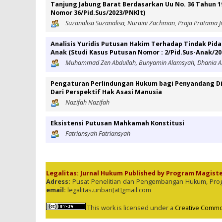
Tanjung Jabung Barat Berdasarkan Uu No. 36 Tahun 1
Nomor 36/Pid.Sus/2023/PNKlt)
Suzanalisa Suzanalisa, Nuraini Zachman, Praja Pratama Ju
Analisis Yuridis Putusan Hakim Terhadap Tindak Pi
Anak (Studi Kasus Putusan Nomor : 2/Pid.Sus-Anak/20
Muhammad Zen Abdullah, Bunyamin Alamsyah, Dhania Al
Pengaturan Perlindungan Hukum bagi Penyandang Dis
Dari Perspektif Hak Asasi Manusia
Nazifah Nazifah
Eksistensi Putusan Mahkamah Konstitusi
Fatriansyah Fatriansyah
Legalitas: Jurnal Hukum Published by Program Magist
Adress:
Pusat Penelitian dan Pengembangan Hukum, Program
email:
legalitas.unbari[at]gmail.com
This work is licensed under a
Creative Common